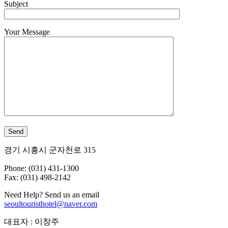
Subject
Your Message
경기 시흥시 군자천로 315
Phone: (031) 431-1300
Fax: (031) 498-2142
Need Help? Send us an email
seoultouristhotel@naver.com
대표자 : 이창주