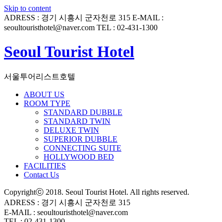
Skip to content
ADRESS : 경기 시흥시 군자천로 315
E-MAIL :
seoultouristhotel@naver.com
TEL : 02-431-1300
Seoul Tourist Hotel
서울투어리스트호텔
ABOUT US
ROOM TYPE
STANDARD DUBBLE
STANDARD TWIN
DELUXE TWIN
SUPERIOR DUBBLE
CONNECTING SUITE
HOLLYWOOD BED
FACILITIES
Contact Us
Copyrightⓒ 2018. Seoul Tourist Hotel. All rights reserved.
ADRESS : 경기 시흥시 군자천로 315
E-MAIL : seoultouristhotel@naver.com
TEL : 02-431-1300